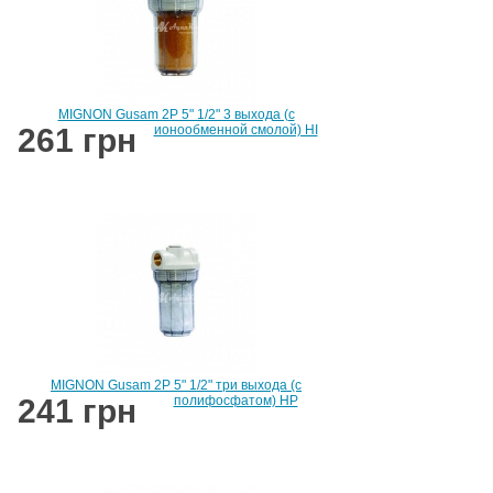
MIGNON Gusam 2P 5" 1/2" 3 выхода (с
261 грн
ионообменной смолой) HI
MIGNON Gusam 2P 5" 1/2" три выхода (c
241 грн
полифосфатом) HP