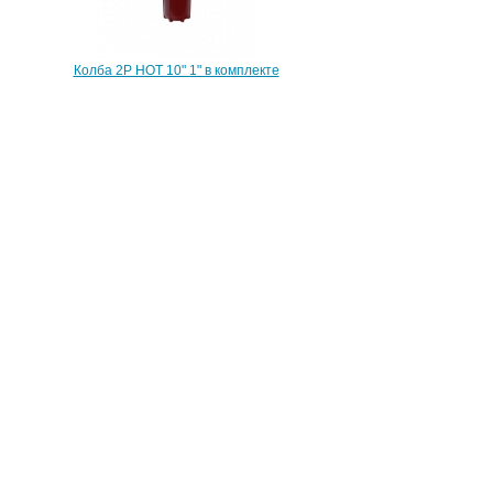
Колба 2Р HOT 10" 1" в комплекте
544 грн
картридж,ключ,крепление
Колба 2Р HOT 10" 1/2" в комплекте
644 грн
картридж,ключ,крепление
1
2
3
4
5
след >>
Колбовые фильтры, устанавливаемые в систему
водопровода дома, коттеджа, дачи или квартиры. В