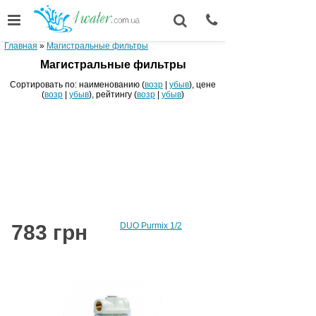
Главная
»
Магистральные фильтры
Магистральные фильтры
Сортировать по: наименованию (
возр
|
убыв
), цене
(
возр
|
убыв
), рейтингу (
возр
|
убыв
)
783 грн
DUO Purmix 1/2