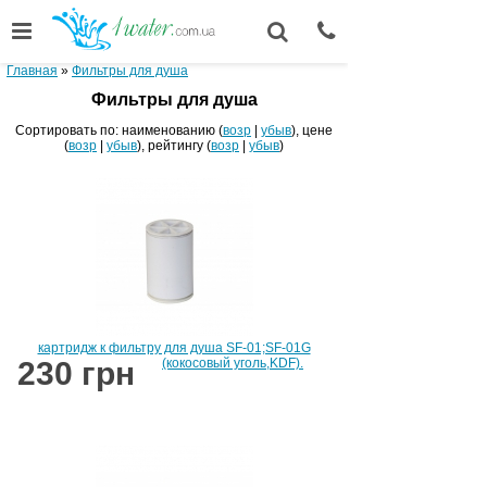
Главная
»
Фильтры для душа
Фильтры для душа
Сортировать по: наименованию (
возр
|
убыв
), цене
(
возр
|
убыв
), рейтингу (
возр
|
убыв
)
картридж к фильтру для душа SF-01;SF-01G
230 грн
(кокосовый уголь,KDF).