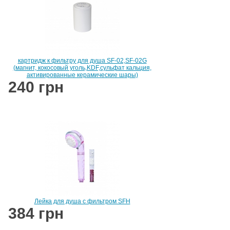
картридж к фильтру для душа SF-02,SF-02G
(магнит, кокосовый уголь,KDF,сульфат кальция,
активированные керамические шары)
240 грн
Лейка для душа с фильтром SFH
384 грн