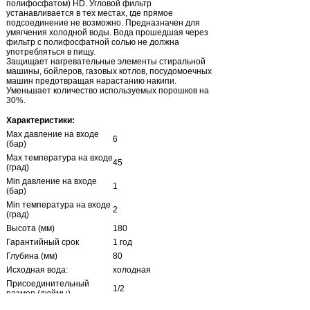
полифосфатом) HD. Угловой фильтр
устанавливается в тех местах, где прямое
подсоединение не возможно. Предназначен для
умягчения холодной воды. Вода прошедшая через
фильтр с полифосфатной солью не должна
употребляться в пищу.
Защищает нагревательные элементы стиральной
машины, бойлеров, газовых котлов, посудомоечных
машин предотвращая нарастанию накипи.
Уменьшает количество используемых порошков на
30%.
Характеристики:
Max давление на входе
6
(бар)
Max температура на входе
45
(град)
Min давление на входе
1
(бар)
Min температура на входе
2
(град)
Высота (мм)
180
Гарантийный срок
1 год
Глубина (мм)
80
Исходная вода:
холодная
Присоединительный
1/2
размер (дюймы)
магистральные фильтры с