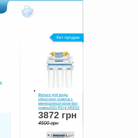
Хит продаж
хо
Фильтр для воды
обратного осмоса с
минерализатором без
помпы50G RO-6 ARE02
3872 грн
4500 грн