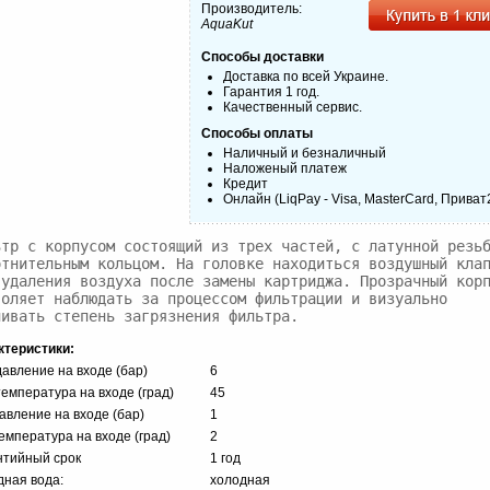
Производитель:
AquaKut
Способы доставки
Доставка по всей Украине.
Гарантия 1 год.
Качественный сервис.
Способы оплаты
Наличный и безналичный
Наложеный платеж
Кредит
Онлайн (LiqPay - Visa, MasterCard, Приват
ьтр с корпусом состоящий из трех частей, с латунной резьб
отнительным кольцом. На головке находиться воздушный клап
 удаления воздуха после замены картриджа. Прозрачный корп
воляет наблюдать за процессом фильтрации и визуально 
нивать степень загрязнения фильтра.
ктеристики:
авление на входе (бар)
6
емпература на входе (град)
45
авление на входе (бар)
1
емпература на входе (град)
2
нтийный срок
1 год
дная вода:
холодная