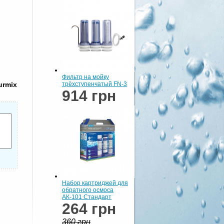
Фильтр на мойку
urmix
трёхступенчатый FN-3
914 грн
Набор картриджей для
обратного осмоса
АК-101 Стандарт
264 грн
360 грн