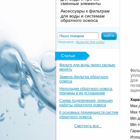
сменные элементы
Аксессуары к фильтрам
для воды и системам
обратного осмоса
Например:
фильтр для воды
Статьи
Фильтр для воды через сколько
менять
Фил
упл
Замена фильтра обратного
для
осмоса
поз
Неполадки обратного осмоса,
оце
причины и их устранение
Хара
Схема подключения, принцип
работы обратного осмоса
Max д
Max т
6 основных преимуществ систем
обратного осмоса.
Min д
Min т
Смотреть все...
Гара
Исхо