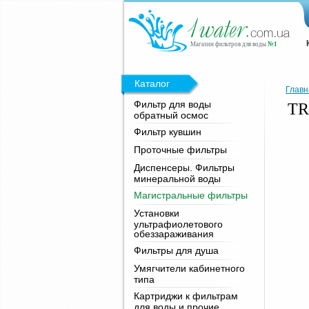
Магазин фильтров для воды
№1
Каталог
Главн
Фильтр для воды
TR
обратный осмос
Фильтр кувшин
Проточные фильтры
Диспенсеры. Фильтры
минеральной воды
Магистральные фильтры
Установки
ультрафиолетового
обеззараживания
Фильтры для душа
Умягчители кабинетного
типа
Картриджи к фильтрам
для воды и прочие