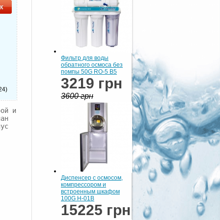
Фильтр для воды
обратного осмоса без
помпы 50G RO-5 В5
3219 грн
24)
3600 грн
ой и 
ан 
ус 
Диспенсер с осмосом,
компрессором и
встроенным шкафом
100G H-01В
15225 грн