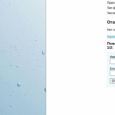
Прис
Тип 
Числ
От
Нет 
Напи
Пож
1/2:
Им
Ema
О