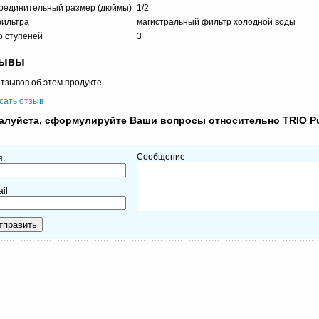
оединительный размер (дюймы)
1/2
фильтра
магистральный фильтр холодной воды
о ступеней
3
зывы
отзывов об этом продукте
сать отзыв
алуйста, сформулируйте Ваши вопросы относительно TRIO P
Сообщение
я:
il
тправить