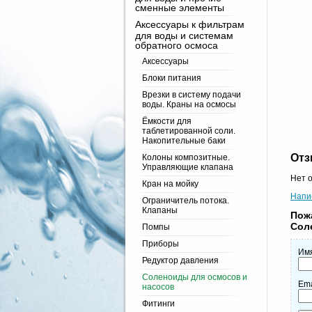
сменные элементы
Аксессуары к фильтрам
для воды и системам
обратного осмоса
Аксессуары
Блоки питания
Врезки в систему подачи
воды. Краны на осмосы
Ёмкости для
таблетированной соли.
Накопительные баки
От
Колоны композитные.
Управляющие клапана
Нет 
Кран на мойку
Напи
Ограничитель потока.
Клапаны
Пож
Соле
Помпы
Приборы
Им
Редуктор давления
Соленоиды для осмосов и
Ema
насосов
Фитинги