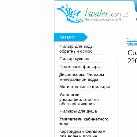
Магазин фильтров для воды
№1
Каталог
Главн
для о
Фильтр для воды
обратный осмос
Со
Фильтр кувшин
22
Проточные фильтры
Диспенсеры. Фильтры
минеральной воды
Магистральные фильтры
Установки
ультрафиолетового
обеззараживания
Фильтры для душа
Умягчители кабинетного
типа
Картриджи к фильтрам
для воды и прочие