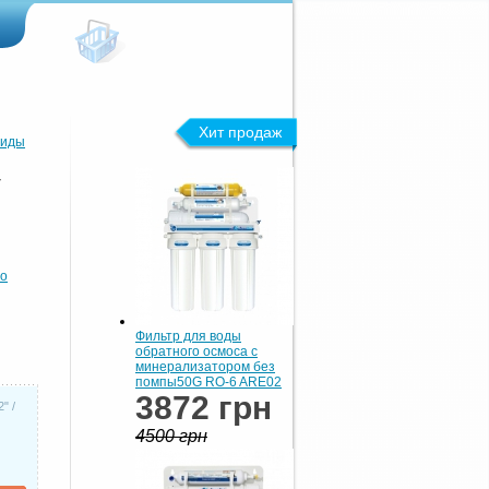
Хит продаж
оиды
/
хо
Фильтр для воды
обратного осмоса с
минерализатором без
помпы50G RO-6 ARE02
3872 грн
" /
4500 грн