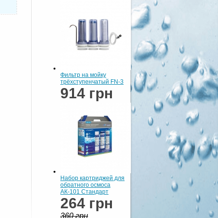
Фильтр на мойку
трёхступенчатый FN-3
914 грн
Набор картриджей для
обратного осмоса
АК-101 Стандарт
264 грн
360 грн