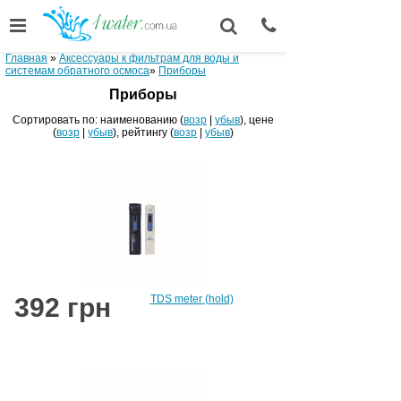
Главная
»
Аксессуары к фильтрам для воды и
системам обратного осмоса
»
Приборы
Приборы
Сортировать по: наименованию (
возр
|
убыв
), цене
(
возр
|
убыв
), рейтингу (
возр
|
убыв
)
392 грн
TDS meter (hold)