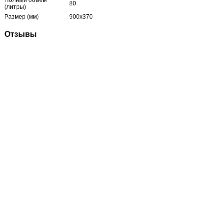
80
(литры)
Размер (мм)
900х370
Отзывы
Нет отзывов об этом продукте
Написать отзыв
Пожалуйста, сформулируйте Ваши
вопросы относительно Бак солевой 80L
BK-01:
Имя:
Email
Сообщение
Отправить
Полная версия
Главная страница