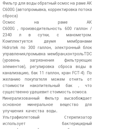
Фильтр для воды обратный осмос на раме АК
С600G (автопромывка, корректировка потока
сброса)
Осмос на раме АК
С600G ,
производительность 6
00 галлон /
2340 л в сутки, с манометром.
Комплектуется двумя мембранами
Hidrotek по 300 галлон, электронный блок
управления,промывка мембран,контрольTDC
(уровень загрязнения фильтрующих
элементов), регулировка сброса воды в
канализацию, бак 11 галлон, кран FCT-4). По
желанию покупателя можем отнять от
стоимости накопительный бак , что
существенно удешевит стоимость осмоса.
Минерализованный Фильтр высвобождает 
основное минеральное вещество для 
улучшения качества воды.
Ультрафиолетовый Стерилизатор 
использует бактерицидный 