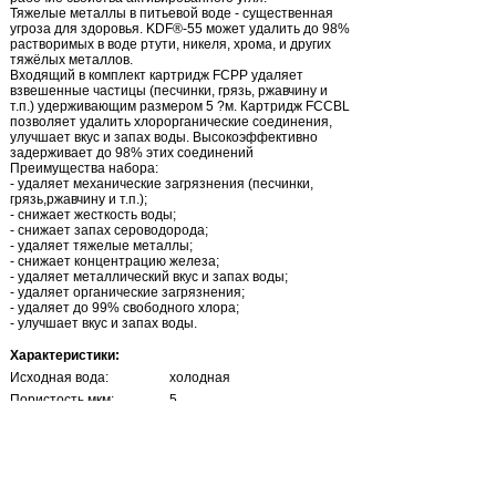
Тяжелые металлы в питьевой воде - существенная
угроза для здоровья. KDF®-55 может удалить до 98%
растворимых в воде ртути, никеля, хрома, и других
тяжёлых металлов.
Входящий в комплект картридж FCPP удаляет
взвешенные частицы (песчинки, грязь, ржавчину и
т.п.) удерживающим размером 5 ?м. Картридж FCCBL
позволяет удалить хлорорганические соединения,
улучшает вкус и запах воды. Высокоэффективно
задерживает до 98% этих соединений
Преимущества набора:
- удаляет механические загрязнения (песчинки,
грязь,ржавчину и т.п.);
- снижает жесткость воды;
- снижает запах сероводорода;
- удаляет тяжелые металлы;
- снижает концентрацию железа;
- удаляет металлический вкус и запах воды;
- удаляет органические загрязнения;
- удаляет до 99% свободного хлора;
- улучшает вкус и запах воды.
Характеристики:
Исходная вода:
холодная
Пористость мкм:
5
Рабочая температура
2-38
(град):
Размер (дюйм):
2,5х10
Снижение давление
0,2-0,4