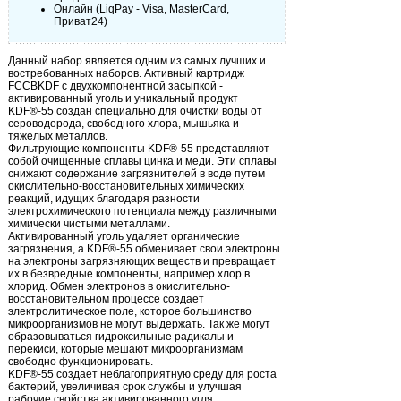
Онлайн (LiqPay - Visa, MasterCard,
Приват24)
Данный набор является одним из самых лучших и
востребованных наборов. Активный картридж
FCСBKDF с двухкомпонентной засыпкой -
активированный уголь и уникальный продукт
KDF®-55 создан специально для очистки воды от
сероводорода, свободного хлора, мышьяка и
тяжелых металлов.
Фильтрующие компоненты KDF®-55 представляют
собой очищенные сплавы цинка и меди. Эти сплавы
снижают содержание загрязнителей в воде путем
окислительно-восстановительных химических
реакций, идущих благодаря разности
электрохимического потенциала между различными
химически чистыми металлами.
Активированный уголь удаляет органические
загрязнения, а KDF®-55 обменивает свои электроны
на электроны загрязняющих веществ и превращает
их в безвредные компоненты, например хлор в
хлорид. Обмен электронов в окислительно-
восстановительном процессе создает
электролитическое поле, которое большинство
микроорганизмов не могут выдержать. Так же могут
образовываться гидроксильные радикалы и
перекиси, которые мешают микроорганизмам
свободно функционировать.
KDF®-55 создает неблагоприятную среду для роста
бактерий, увеличивая срок службы и улучшая
рабочие свойства активированного угля.