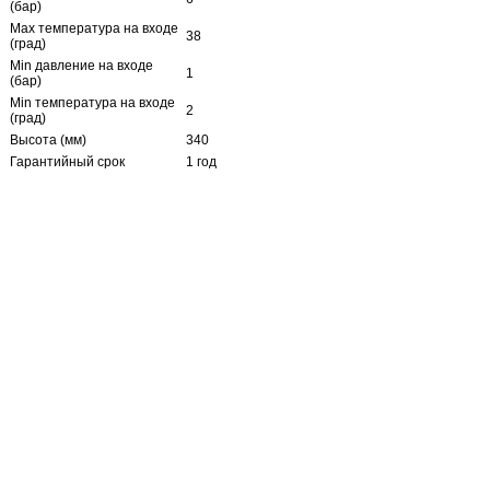
(бар)
Max температура на входе
38
(град)
Min давление на входе
1
(бар)
Min температура на входе
2
(град)
Высота (мм)
340
Гарантийный срок
1 год
Глубина (мм)
135
Присоединительный
1/2
размер (дюймы)
Скорость фильтрации
проточной системы (л/мин-
2л-2,5g
Галлон/мин)
Тип фильтра
фильтр на мойку
Число ступеней
2
Ширина (мм)
265
Отзывы
Нет отзывов об этом продукте
Написать отзыв
Пожалуйста, сформулируйте Ваши
вопросы относительно Фильтр на мойку