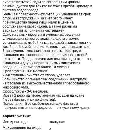
очистки питьевой воды со встроенным краном,
рекомендуется для тех кто не хочет врезать фильтр в
систему водопровода.
Большая поверхность фильтрации увеличивает срок
службы картриджей, и за счет этого имеет
преимущество перед кувшинами в цене на
обслуживание картриджей, а также разными
вариациями исполнений картриджей.
Одно из самых простых и экономных решений
улучшающих качество воды, на фильтр можно
устанавливать любой из картриджей в зависимости с
какой проблемой по очистке воды нужно справиться.
1-ая ступень - механическая очистка. Картридж
выполнен из вспененного полипропилена высокой
плотности. Предназначен для очистки воды от песка,
ржавчины и других нерастворимых химических
соединений размером более 10 микрон.
Срок службы - 3-6 месяцев.
2-ая ступень - очистка от хлора, удаляет
большинство органических соединений. Картридж
изготовлен из высококачественного спрессованного
кокосового угля.
Срок службы - 3-6 месяцев.
Имеет 2 режима переключения насадки на кране
(через фильтр и мимо фильтра).
Примечания: Все свободностоящие фильтры
прикрепляются непосредственно к кухонному крану.
Характеристики:
Исходная вода
холодная
Max давление на входе
6