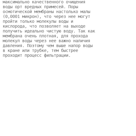
максимально качественного очищения 
воды орт вредных примесей. Поры 
осмотической мембраны настолько малы 
(0,0001 микрон), что через нее могут 
пройти только молекулы воды и 
кислорода, что позволяет на выходе 
получить идеально чистую воду. Так как 
мембрана очень плотная, для прохода 
молекул воды через нее важно наличия 
давления. Поэтому чем выше напор воды 
в кране или трубке, тем быстрее 
проходит процесс фильтрации.
Отзывы
Нет отзывов об этом продукте
Написать отзыв
Пожалуйста, сформулируйте Ваши
вопросы относительно Мембрана Hidrotek
TW30-1812-150 G:
Имя:
Email