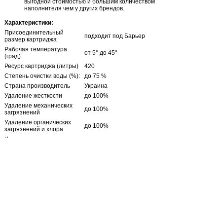
выгодной стоимостью и большим количеством
наполнителя чем у других брендов.
Характеристики:
Присоединительный
подходит под Барьер
размер картриджа
Рабочая температура
от 5° до 45°
(град):
Ресурс картриджа (литры)
420
Степень очистки воды (%):
до 75 %
Страна производитель
Украина
Удаление жесткости
до 100%
Удаление механических
до 100%
загрязнений
Удаление органических
до 100%
загрязнений и хлора
Частота замены картриджа
не более 3 месяцев
(месяцы):
Отзывы
Нет отзывов об этом продукте
Написать отзыв
Пожалуйста, сформулируйте Ваши
вопросы относительно Картридж
Стандарт Б-4: