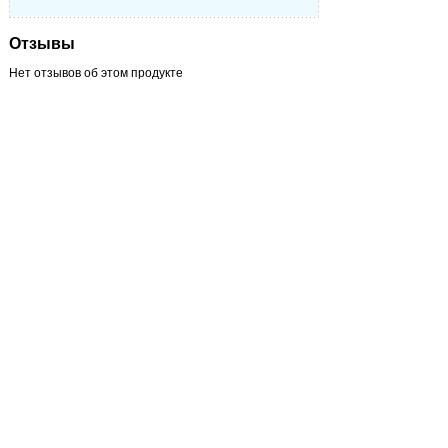
Отзывы
Нет отзывов об этом продукте
Написать отзыв
Пожалуйста, сформулируйте Ваши
вопросы относительно Автоматический
клапан управления CLACK WS1 CI (по
объему) до 16"65" колонны:
Имя:
Email
Сообщение
Отправить
Полная версия
Главная страница
Зарегистрироваться
Корзина
Вход с паролем